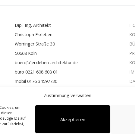
Dipl. Ing. Architekt
H
Christoph Erxleben
K
Worringer Straße 30
B
50668 Köln
PR
buero[a]erxleben-architektur.de
K
büro 0221 608 608 01
IM
mobil 0176 34597730
D
LinkedIn
Zustimmung verwalten
Instagram
 Cookies, um
 diesen
deutige IDs auf
Akzeptieren
 zurückziehst,